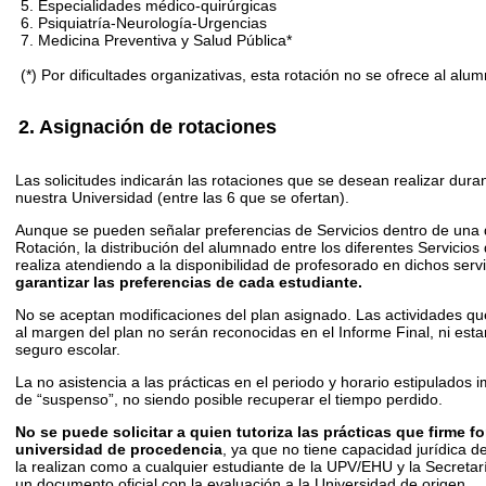
5. Especialidades médico-quirúrgicas
6. Psiquiatría-Neurología-Urgencias
7. Medicina Preventiva y Salud Pública*
(*) Por dificultades organizativas, esta rotación no se ofrece al al
2. Asignación de rotaciones
Las solicitudes indicarán las rotaciones que se desean realizar dura
nuestra Universidad (entre las 6 que se ofertan).
Aunque se pueden señalar preferencias de Servicios dentro de una
Rotación, la distribución del alumnado entre los diferentes Servicios
realiza atendiendo a la disponibilidad de profesorado en dichos serv
garantizar las preferencias de cada estudiante.
No se aceptan modificaciones del plan asignado. Las actividades qu
al margen del plan no serán reconocidas en el Informe Final, ni estar
seguro escolar.
La no asistencia a las prácticas en el periodo y horario estipulados im
de “suspenso”, no siendo posible recuperar el tiempo perdido.
No se puede solicitar a quien tutoriza las prácticas que firme fo
universidad de procedencia
, ya que no tiene capacidad jurídica d
la realizan como a cualquier estudiante de la UPV/EHU y la Secretar
un documento oficial con la evaluación a la Universidad de origen.